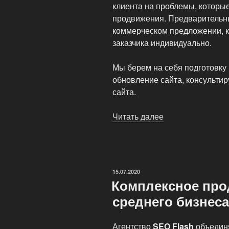
клиента на проблемы, которы
продвижения. Предварительн
коммерческом предложении, к
заказчика индивидуально.
Мы берем на себя подготовку 
обновление сайта, консульти
сайта.
Читать далее
«Продвижение
сайтов
в
SEO
Flash
ОПУБЛИКОВАНО
15.07.2020
агентстве»
Комплексное про
среднего бизнеса
Агентство
SEO Flash
объединя