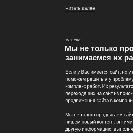
Читать далее
«Комплексное
продвижение
малого
и
среднего
ОПУБЛИКОВАНО
15.06.2020
бизнеса
Мы не только про
в
занимаемся их р
Интернете»
Если у Вас имеется сайт, но 
поможем решить эту проблем
комплекс работ. Их результато
переходяших на сайт из поис
продвижения сайта в компани
Мы не только продвигаем сай
пишем новый контент, оптими
другую информацию, выполня