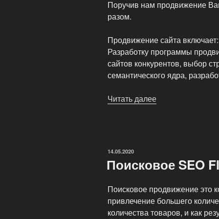
Поручив нам продвижение Ва
разом.
Продвижение сайта включает:
Разработку программы продв
сайтов конкурентов, выбор с
семантического ядра, разрабо
Читать далее
«Мы
не
только
продвигаем
сайты,
ОПУБЛИКОВАНО
14.05.2020
но
Поисковое SEO F
и
занимаемся
Поисковое продвижение это к
их
привлечение большего количе
развитием»
количества товаров, и как ре