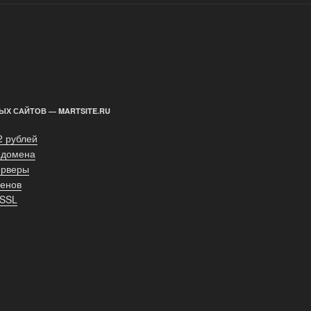
ЫХ САЙТОВ — MARTSITE.RU
2 рублей
 домена
ерверы
енов
 SSL