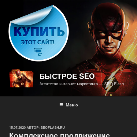
Перейти
к
содержимому
БЫСТРОЕ SEO
Агентство интернет маркетинга — SEO Flash
Меню
ОПУБЛИКОВАНО
15.07.2020
АВТОР:
SEOFLASH.RU
Комплексное продвижение