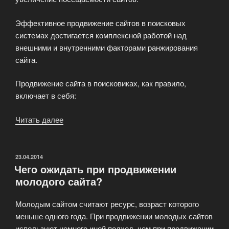
Эффективное продвижение сайтов в поисковых
системах достигается комплексной работой над
внешними и внутренними факторами ранжирования
сайта.
Продвижение сайта в поисковиках, как правило,
включает в себя:
Читать далее
«Что
представляет
собой
поисковое
ОПУБЛИКОВАНО
23.04.2014
Чего ожидать при продвижении
продвижение
молодого сайта?
сайта?»
Молодым сайтом считают ресурс, возраст которого
меньше одного года. При продвижении молодых сайтов
используют немного иной подход, чем при продвижении