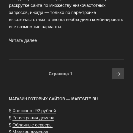
раскрутке сайта по множеству низкочастотных
запросов, иногда — только по паре-тройке
высокочастотных, а иногда необходимо комбинировать
все возможные варианты.
Читать далее
«Индивидуальный
проект
сайта
любой
сложности»
Навигация
Сле
Страница
1
по
стра
записям
МАГАЗИН ГОТОВЫХ САЙТОВ — MARTSITE.RU
$
Хостинг от 92 рублей
$
Регистрация домена
$
Облачные серверы
$
Магазин доменов