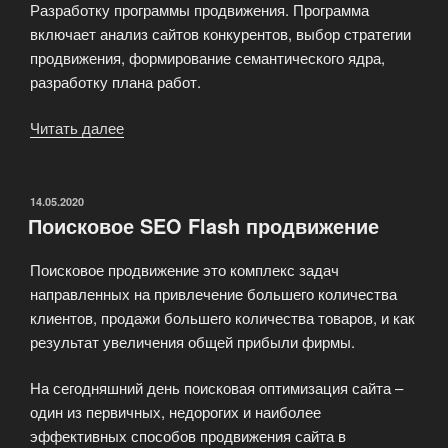
Разработку программы продвижения. Программа
включает анализ сайтов конкурентов, выбор стратегии
продвижения, формирование семантического ядра,
разработку плана работ.
Читать далее
«Мы
не
только
продвигаем
ОПУБЛИКОВАНО
14.05.2020
Поисковое SEO Flash продвижение
сайты,
но
Поисковое продвижение это комплекс задач
и
направленных на привлечение большего количества
занимаемся
клиентов, продажи большего количества товаров, и как
их
результат увеличения общей прибыли фирмы.
развитием»
На сегодняшний день поисковая оптимизация сайта –
один из первичных, недорогих и наиболее
эффективных способов продвижения сайта в