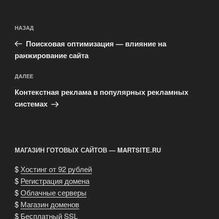
Навигация
Предыдущая
НАЗАД
по
запись:
записям
Поисковая оптимизация — влияние на
ранжирование сайта
Следующая
ДАЛЕЕ
запись
Контекстная реклама в популярных рекламных
системах
МАГАЗИН ГОТОВЫХ САЙТОВ — MARTSITE.RU
$
Хостинг от 92 рублей
$
Регистрация домена
$
Облачные серверы
$
Магазин доменов
$
Бесплатный SSL